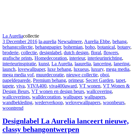
La Aurelia
collectie
3 December 2016
la-aurelia
News
almere
,
Aurelia Ebbe
,
behang
,
behangcollectie
,
behangpapier
,
bohemian
,
boho
,
botanical
,
botany
,
broderie
,
collectie
,
designlabel
,
dutch design
,
floral
,
flowers
,
grafische prints
,
Homedecoration
,
interieur
,
interieurinrichting
,
interieurinspiratie
,
kunst
,
La Aurelia
,
laaurelia
,
lancering
,
lanering
,
launch
,
lovewallpaper
,
luxe behang
,
luxueus
,
luxury
,
mega media
,
mega media vof
,
muurdecoratie
,
nieuwe collectie
,
oboi
,
papeldeparede
,
Premium behang
,
primeur
,
Secret Garden
,
tapet
,
tapete
,
viva
,
VIVA400
,
viva400award
,
VT wonen
,
VT Wonen &
Design Beurs
,
VT wonen en design beurs
,
wallcovering
,
wallcoverings
,
walldecoration
,
wallpaper
,
wallpapers
,
wandbekleding
,
wederverkoop
,
welovewallpapers
,
woonbeurs
,
woontrend
Designlabel La Aurelia lanceert nieuwe,
classy behangontwerpen