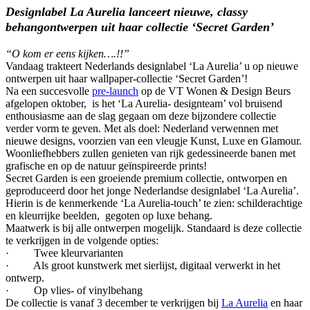
Designlabel La Aurelia lanceert nieuwe, classy
behangontwerpen uit haar collectie ‘Secret Garden’
“O kom er eens kijken….!!”
Vandaag trakteert Nederlands designlabel ‘La Aurelia’ u op nieuwe
ontwerpen uit haar wallpaper-collectie ‘Secret Garden’!
Na een succesvolle
pre-launch
op de VT Wonen & Design Beurs
afgelopen oktober, is het ‘La Aurelia- designteam’ vol bruisend
enthousiasme aan de slag gegaan om deze bijzondere collectie
verder vorm te geven. Met als doel: Nederland verwennen met
nieuwe designs, voorzien van een vleugje Kunst, Luxe en Glamour.
Woonliefhebbers zullen genieten van rijk gedessineerde banen met
grafische en op de natuur geïnspireerde prints!
Secret Garden is een groeiende premium collectie, ontworpen en
geproduceerd door het jonge Nederlandse designlabel ‘La Aurelia’.
Hierin is de kenmerkende ‘La Aurelia-touch’ te zien: schilderachtige
en kleurrijke beelden, gegoten op luxe behang.
Maatwerk is bij alle ontwerpen mogelijk. Standaard is deze collectie
te verkrijgen in de volgende opties:
· Twee kleurvarianten
· Als groot kunstwerk met sierlijst, digitaal verwerkt in het
ontwerp.
· Op vlies- of vinylbehang
De collectie is vanaf 3 december te verkrijgen bij
La Aurelia
en haar