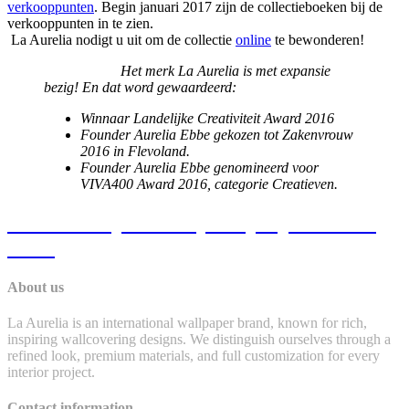
verkooppunten
. Begin januari 2017 zijn de collectieboeken bij de
verkooppunten in te zien.
La Aurelia nodigt u uit om de collectie
online
te bewonderen!
Het merk La Aurelia is met expansie
bezig! En dat word gewaardeerd:
Winnaar Landelijke Creativiteit Award 2016
Founder Aurelia Ebbe gekozen tot Zakenvrouw
2016 in Flevoland.
Founder Aurelia Ebbe genomineerd voor
VIVA400 Award 2016, categorie Creatieven.
Get a free quote for your project. Click
here.
About us
La Aurelia is an international wallpaper brand, known for rich,
inspiring wallcovering designs. We distinguish ourselves through a
refined look, premium materials, and full customization for every
interior project.
Contact information