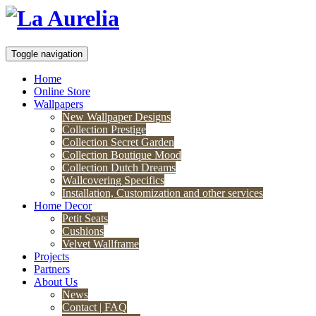
Toggle navigation
Home
Online Store
Wallpapers
New Wallpaper Designs
Collection Prestige
Collection Secret Garden
Collection Boutique Mood
Collection Dutch Dreams
Wallcovering Specifics
Installation, Customization and other services
Home Decor
Petit Seats
Cushions
Velvet Wallframe
Projects
Partners
About Us
News
Contact | FAQ