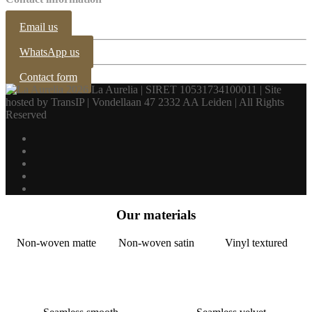
Email us
WhatsApp us
Contact form
2026 La Aurelia | SIRET 10531734100011 | Site
hosted by TransIP | Vondellaan 47 2332 AA Leiden | All Rights
Reserved
Our materials
Non-woven matte
Non-woven satin
Vinyl textured