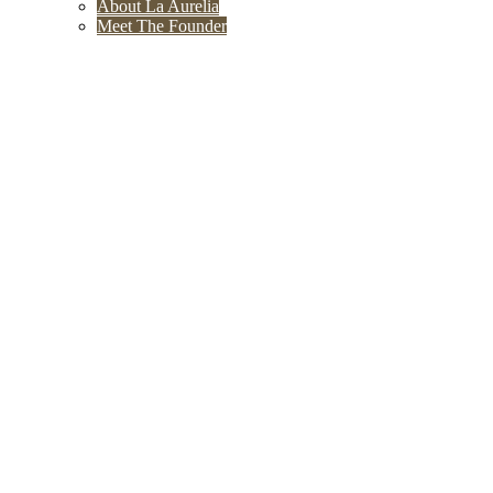
About La Aurelia
Meet The Founder
Tag: collectie